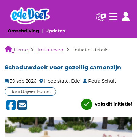
Navigatie websi
Navigatie
(huidige pagina)
(huidige pagina)
Omschrijving
Updates
Home
Initiatieven
Initiatief details
Schaduwdoek voor gezellig samenzijn
30 sep 2026
Hegelstate, Ede
Petra Schuit
Buurtbijeenkomst
volg dit initiatief