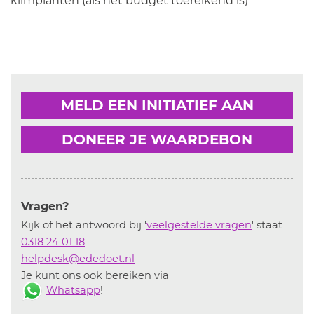
klimplanten (als het budget toereikend is)
MELD EEN INITIATIEF AAN
DONEER JE WAARDEBON
Vragen?
Kijk of het antwoord bij '
veelgestelde vragen
' staat
0318 24 01 18
helpdesk@ededoet.nl
Je kunt ons ook bereiken via
Whatsapp
!