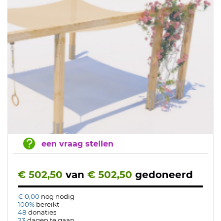
een vraag stellen
€ 502,50
van
€ 502,50
gedoneerd
€ 0,00
nog nodig
100%
bereikt
48
donaties
23
dagen te gaan