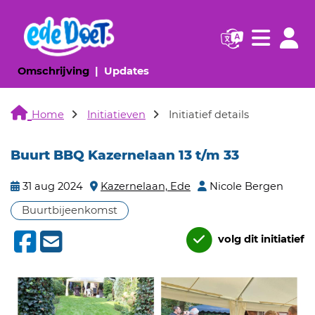
Navigatie websi
Navigatie
(huidige pagina)
(huidige pagina)
Omschrijving
Updates
Home
Initiatieven
Initiatief details
Buurt BBQ Kazernelaan 13 t/m 33
31 aug 2024
Kazernelaan, Ede
Nicole Bergen
Buurtbijeenkomst
volg dit initiatief