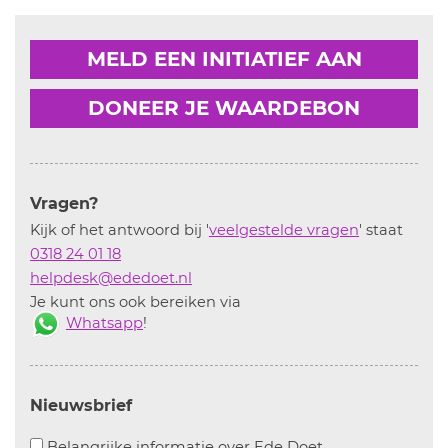
MELD EEN INITIATIEF AAN
DONEER JE WAARDEBON
Vragen?
Kijk of het antwoord bij '
veelgestelde vragen
' staat
0318 24 01 18
helpdesk@ededoet.nl
Je kunt ons ook bereiken via
Whatsapp
!
Nieuwsbrief
Aanvinken om bel
Belangrijke informatie over Ede Doet