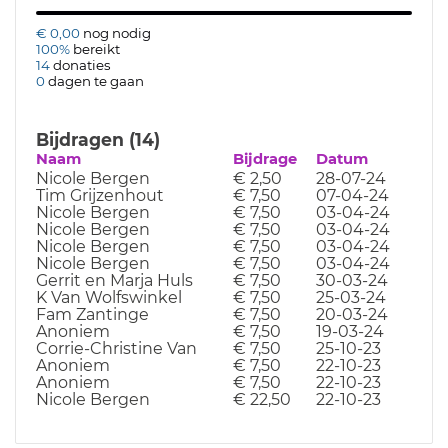
€ 0,00
nog nodig
100%
bereikt
14
donaties
0
dagen te gaan
Bijdragen (14)
Naam
Bijdrage
Datum
Nicole Bergen
€ 2,50
28-07-24
Tim Grijzenhout
€ 7,50
07-04-24
Nicole Bergen
€ 7,50
03-04-24
Nicole Bergen
€ 7,50
03-04-24
Nicole Bergen
€ 7,50
03-04-24
Nicole Bergen
€ 7,50
03-04-24
Gerrit en Marja Huls
€ 7,50
30-03-24
K Van Wolfswinkel
€ 7,50
25-03-24
Fam Zantinge
€ 7,50
20-03-24
Anoniem
€ 7,50
19-03-24
Corrie-Christine Van
€ 7,50
25-10-23
Anoniem
€ 7,50
22-10-23
Anoniem
€ 7,50
22-10-23
Nicole Bergen
€ 22,50
22-10-23