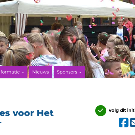
nformatie
Nieuws
Sponsors
es voor Het
volg dit init
r