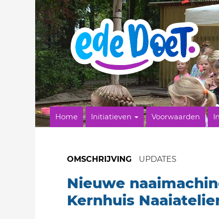
Home
Initiatieven
Voorwaarden
I
OMSCHRIJVING
UPDATES
Nieuwe naaimachin
Kernhuis Naaiatelie