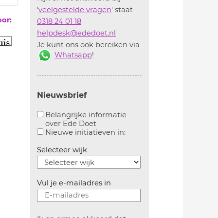
'
veelgestelde vragen
' staat
oor:
0318 24 01 18
helpdesk@ededoet.nl
Je kunt ons ook bereiken via
Whatsapp
!
Nieuwsbrief
Belangrijke informatie
over Ede Doet
Aanvinken om belangrijke informatie over ededoe
Aanvinken om informatie 
Nieuwe initiatieven in:
Selecteer wijk
Vul je e-mailadres in