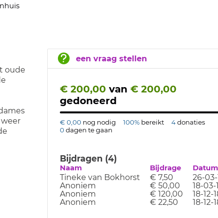
nhuis
een vraag stellen
et oude
de
€ 200,00
van
€ 200,00
gedoneerd
e dames
 weer
€ 0,00
nog nodig
100%
bereikt
4
donaties
0
dagen te gaan
de
Bijdragen (4)
Naam
Bijdrage
Datum
Tineke van Bokhorst
€ 7,50
26-03-
Anoniem
€ 50,00
18-03-
Anoniem
€ 120,00
18-12-1
Anoniem
€ 22,50
18-12-1