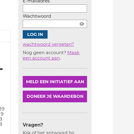
E-mailadres
Wachtwoord
wachtwoord vergeten?
Nog geen account?
Maak
Account
een account aan
.
aanmaken
MELD EEN INITIATIEF AAN
DONEER JE WAARDEBON
19
19
8
8
Vragen?
Kijk of het antwoord bij