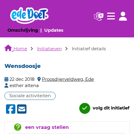
Navigatie websi
Navigatie
(huidige pagina)
(huidige pagina)
Omschrijving
Updates
Home
Initiatieven
Initiatief details
Wensdoosje
22 dec 2018
Proosdijerveldweg, Ede
esther altena
Sociale activiteiten
volg dit initiatief
een vraag stellen