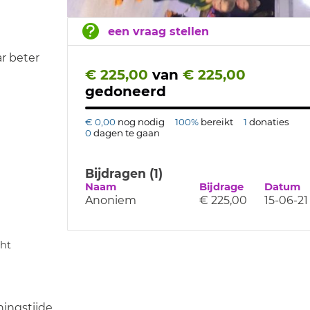
een vraag stellen
r beter
€ 225,00
van
€ 225,00
gedoneerd
€ 0,00
nog nodig
100%
bereikt
1
donaties
0
dagen te gaan
Bijdragen (1)
Naam
Bijdrage
Datum
Anoniem
€ 225,00
15-06-21
ght
ingstijden/