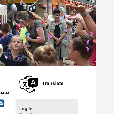
Translate
iatief
Log in