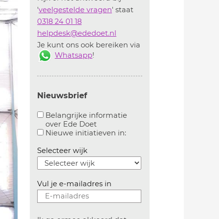
'
veelgestelde vragen
' staat
0318 24 01 18
helpdesk@ededoet.nl
Je kunt ons ook bereiken via
Whatsapp
!
Nieuwsbrief
Belangrijke informatie
over Ede Doet
Aanvinken om belangrijke informatie over ededoe
Aanvinken om informatie 
Nieuwe initiatieven in:
Selecteer wijk
Vul je e-mailadres in