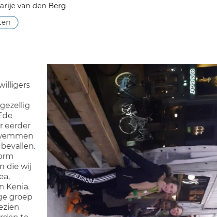
arije van den Berg
iten
illigers
gezellig
Ede
er eerder
 zwemmen
 bevallen.
orm
 die wij
ea,
n Kenia.
ige groep
ezien