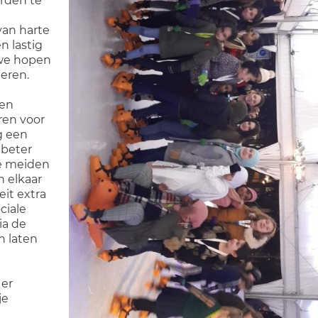
orden te
van harte
n lastig
 we hopen
leren.
 en
ren voor
g een
 beter
e meiden
n elkaar
eit extra
ciale
ia de
n laten
 er
je