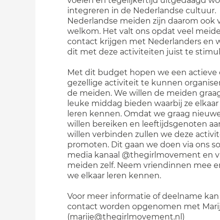
voelen en tegelijkertijd uitgedaagd w
integreren in de Nederlandse cultuur.
Nederlandse meiden zijn daarom ook 
welkom. Het valt ons opdat veel meide
contact krijgen met Nederlanders en
dit met deze activiteiten juist te stimu
Met dit budget hopen we een actieve
gezellige activiteit te kunnen organise
de meiden. We willen de meiden graa
leuke middag bieden waarbij ze elkaar
leren kennen. Omdat we graag nieuw
willen bereiken en leeftijdsgenoten aa
willen verbinden zullen we deze activit
promoten. Dit gaan we doen via ons so
media kanaal @thegirlmovement en v
meiden zelf. Neem vriendinnen mee e
we elkaar leren kennen.
Voor meer informatie of deelname kan
contact worden opgenomen met Mari
(marije@thegirlmovement.nl)