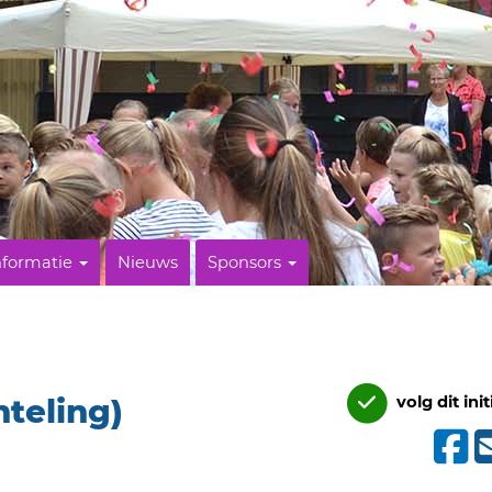
nformatie
Nieuws
Sponsors
hteling)
volg dit init