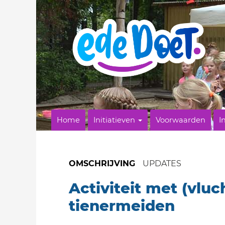
Home
Initiatieven
Voorwaarden
I
OMSCHRIJVING
UPDATES
Activiteit met (vluc
tienermeiden