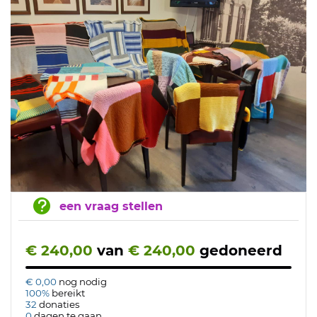
een vraag stellen
€ 240,00
van
€ 240,00
gedoneerd
€ 0,00
nog nodig
100%
bereikt
32
donaties
0
dagen te gaan