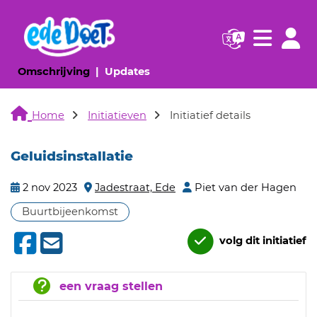
Navigatie websi
Navigatie
(huidige pagina)
(huidige pagina)
Omschrijving
Updates
Home
Initiatieven
Initiatief details
Geluidsinstallatie
2 nov 2023
Jadestraat, Ede
Piet van der Hagen
Buurtbijeenkomst
volg dit initiatief
een vraag stellen