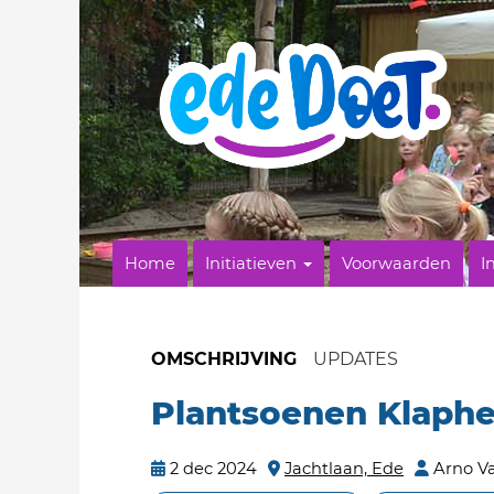
Home
Initiatieven
Voorwaarden
I
OMSCHRIJVING
UPDATES
Plantsoenen Klaphe
2 dec 2024
Jachtlaan, Ede
Arno Va