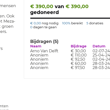
€ 390,00
van
€ 390,00
n mensen
gedoneerd
oen. Ook
et Meza-
€ 0,00
nog nodig
100%
bereikt
5
donaties
t groen
0
dagen te gaan
ers.
Bijdragen (5)
Naam
Bijdrage
Datum
rs
Arno Van Delft
€ 30,00
02-07-24
Anoniem
€ 110,00
25-04-2
Anoniem
€ 92,50
02-04-2
Anoniem
€ 60,00
28-03-24
Anoniem
€ 97,50
28-03-24
anten