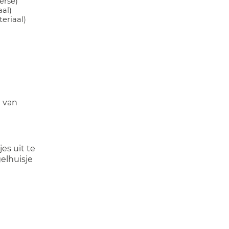
erse)
aal)
eriaal)
n van
es uit te
elhuisje