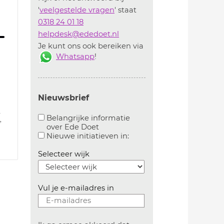
'
veelgestelde vragen
' staat
0318 24 01 18
helpdesk@ededoet.nl
Je kunt ons ook bereiken via
Whatsapp
!
Nieuwsbrief
4
Belangrijke informatie
4
over Ede Doet
Aanvinken om belangrijke informatie over ededoe
Aanvinken om informatie 
Nieuwe initiatieven in:
Selecteer wijk
Vul je e-mailadres in