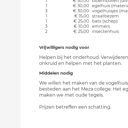
1
€ 50,00
bloembollen (div
1
€ 30,00
egelhuis (materi
3
€ 30,00
vogelhuisjes (mat
1
€ 15,00
straatbezem
1
€ 25,00
bats (schep)
3
€ 10,00
emmers
2
€ 25,00
insectenhuis
Vrijwilligers nodig voor
Helpen bij het onderhoud. Verwijdere
onkruid en helpen met het planten.
Middelen nodig
We willen het maken van de vogelhuisj
besteden aan het Meza college. Het eg
maken we met oude tegels.
Prijzen betreffen een schatting.