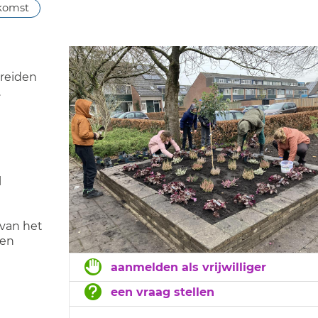
komst
breiden
.
l
 van het
 en
aanmelden als vrijwilliger
een vraag stellen