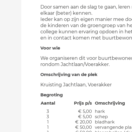
Door samen aan de slag te gaan, lere
elkaar (beter) kennen.
Ieder kan op zijn eigen manier mee d
de kinderen van de groengroep van h
college kunnen ervaring opdoen in he
en in contact komen met buurtbewon
Voor wie
We organiseren dit voor buurtbewone
rondom Jachtlaan/Voerakker.
Omschrijving van de plek
Kruisting Jachtlaan, Voerakker
Begroting
Aantal
Prijs p/s
Omschrijving
3
€ 5,00
hark
3
€ 5,00
schep
1
€ 20,00
bladhark
1
€ 50,00
vervangende pl