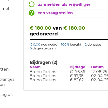
aanmelden als vrijwilliger
n met
een vraag stellen
€ 180,00
van
€ 180,00
gedoneerd
€ 0,00
nog nodig
100%
bereikt
2
donaties
0
dagen te gaan
Bijdragen (2)
Naam
Bijdrage
Datum
tten;
Bruno Pieters
€ -76,36
12-08-25
Bruno Pieters
€ 97,38
02-04-2
lantjes;
Bruno Pieters
€ 82,62
02-04-2
(en
tig uit