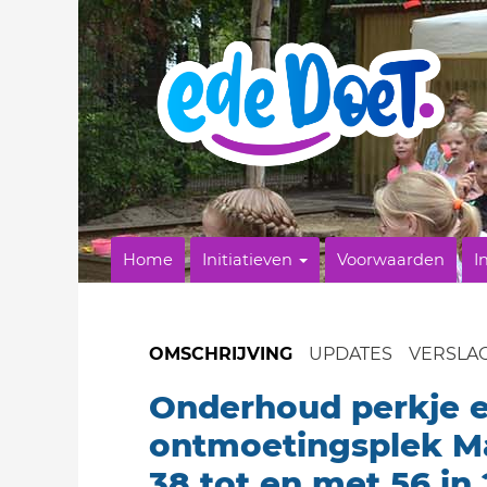
Home
Initiatieven
Voorwaarden
I
OMSCHRIJVING
UPDATES
VERSLA
Onderhoud perkje 
ontmoetingsplek M
38 tot en met 56 in