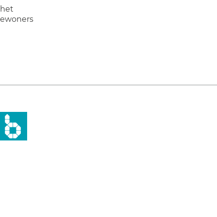
 het
 bewoners