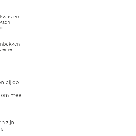
 kwasten
otten
oor
enbakken
kleine
n bij de
an om mee
n zijn
de