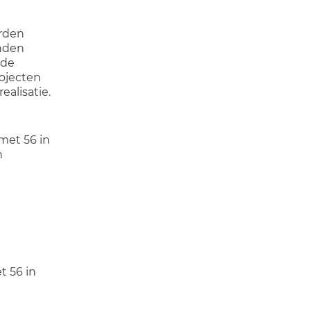
rden
nden
 de
ojecten
alisatie.
met 56 in
n
t 56 in