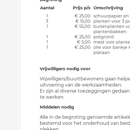
Aantal
Prijs p/s
Omschrijving
1
€ 25,00
schuurpapier en
3
€ 15,00
planten voor 3 p
1
€ 55,00
buitenplanten v
plantenbakken
1
€ 25,00
potgrond
1
€ 5,00
mest voor plant
1
€ 25,00
olie voor bankje 
plataan
Vrijwilligers nodig voor
Vrijwilligers/buurtbewoners gaan helpe
uitvoering van de werkzaamheden.
Er zijn al diverse toezeggingen geda
te werken.
Middelen nodig
Alle in de begroting genoemde artikele
bestemd voor het onderhoud van bei
plekken.