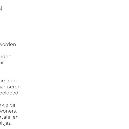
)
 worden
orden
or
n om een
rganiseren
peelgoed,
kje bij
woners.
ktafel en
ltjes.