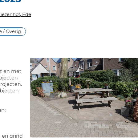
iezenhof, Ede
 / Overig
ot en met
rojecten
rojecten.
objecten
an:
n en grind