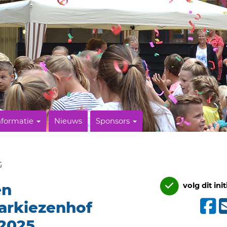
nformatie
Nieuws
Sponsors
G
en
volg dit init
arkiezenhof
 2025