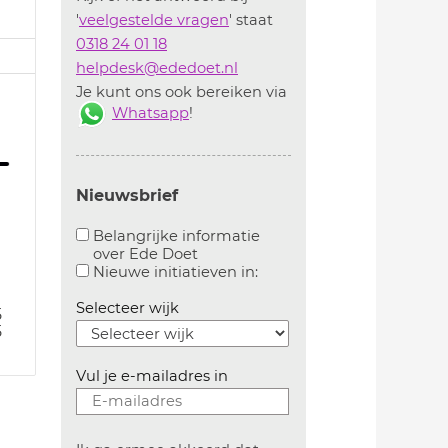
'
veelgestelde vragen
' staat
0318 24 01 18
helpdesk@ededoet.nl
Je kunt ons ook bereiken via
Whatsapp
!
Nieuwsbrief
Belangrijke informatie
over Ede Doet
Aanvinken om belangrijke informatie over ededoe
Aanvinken om informatie 
Nieuwe initiatieven in:
Selecteer wijk
5
5
Vul je e-mailadres in