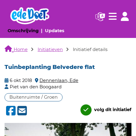
Navigatie websi
Navigatie
(huidige pagina)
(huidige pagina)
Omschrijving
Updates
Home
Initiatieven
Initiatief details
Tuinbeplanting Belvedere flat
6 okt 2018
Dennenlaan, Ede
Piet van den Boogaard
Buitenruimte / Groen
volg dit initiatief