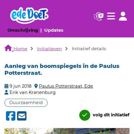
Navigatie websi
Navigatie
(huidige pagina)
(huidige pagina)
Omschrijving
Updates
Home
Initiatieven
Initiatief details
Aanleg van boomspiegels in de Paulus
Potterstraat.
9 jun 2018
Paulus Potterstraat, Ede
Erik van Kranenburg
Duurzaamheid
volg dit initiatief