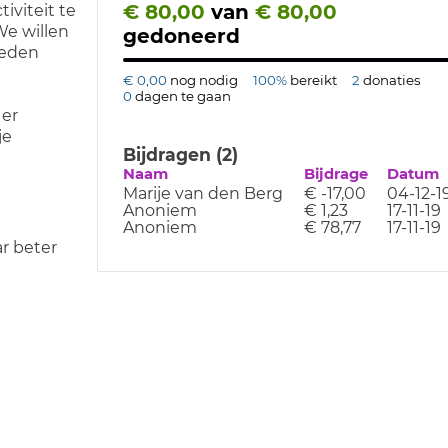
€ 80,00
van
€ 80,00
iviteit te
e willen
gedoneerd
ieden
€ 0,00
nog nodig
100%
bereikt
2
donaties
0
dagen te gaan
 er
je
Bijdragen (2)
Naam
Bijdrage
Datum
Marije van den Berg
€ -17,00
04-12-1
Anoniem
€ 1,23
17-11-19
Anoniem
€ 78,77
17-11-19
r beter