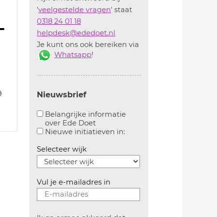
'
veelgestelde vragen
' staat
0318 24 01 18
helpdesk@ededoet.nl
Je kunt ons ook bereiken via
Whatsapp
!
9
Nieuwsbrief
Belangrijke informatie
over Ede Doet
Aanvinken om belangrijke informatie over ededoe
Aanvinken om informatie 
Nieuwe initiatieven in:
Selecteer wijk
Vul je e-mailadres in