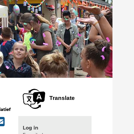
Translate
iatief
Log in