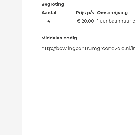
Begroting
Aantal
Prijs p/s
Omschrijving
4
€ 20,00
1 uur baanhuur 
Middelen nodig
http://bowlingcentrumgroeneveld.nl/i