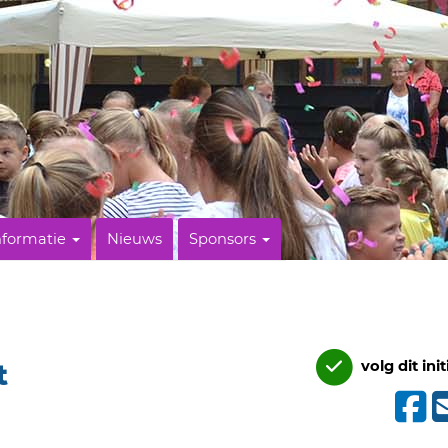
nformatie
Nieuws
Sponsors
t
volg dit init