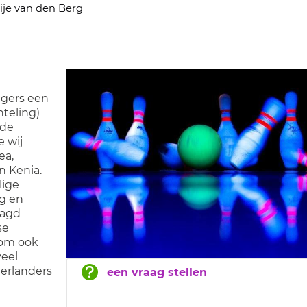
ije van den Berg
igers een
hteling)
 de
 wij
ea,
n Kenia.
lige
ig en
aagd
se
rom ook
veel
derlanders
een vraag stellen