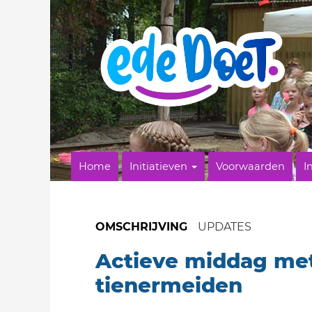
Home
Initiatieven
Voorwaarden
I
OMSCHRIJVING
UPDATES
Actieve middag me
tienermeiden