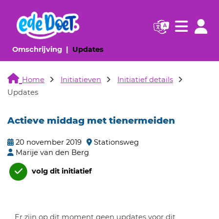
Navigatie websi
Navigatie
(huidige pagina)
(huidige pagina)
Omschrijving
Updates
Home
Initiatieven
Initiatief details
Updates
Actieve middag met tienermeiden
20 november 2019
Stationsweg
Marije van den Berg
volg dit initiatief
Er zijn op dit moment geen updates voor dit