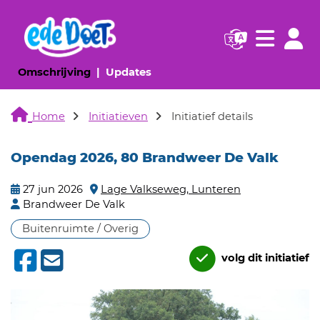
Navigatie websi
Navigatie
(huidige pagina)
(huidige pagina)
Omschrijving
Updates
Home
Initiatieven
Initiatief details
Opendag 2026, 80 Brandweer De Valk
27 jun 2026
Lage Valkseweg, Lunteren
Brandweer De Valk
Buitenruimte / Overig
volg dit initiatief