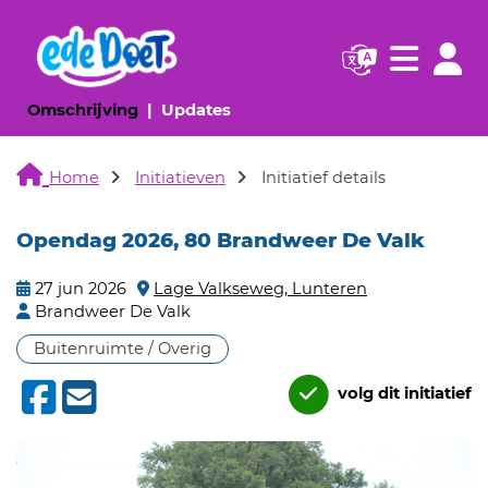
Navigatie websi
Navigatie
(huidige pagina)
(huidige pagina)
Omschrijving
Updates
Home
Initiatieven
Initiatief details
Opendag 2026, 80 Brandweer De Valk
27 jun 2026
Lage Valkseweg, Lunteren
Brandweer De Valk
Buitenruimte / Overig
volg dit initiatief