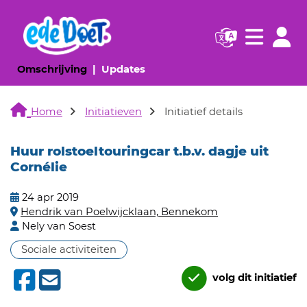
Navigatie websi
Navigatie
(huidige pagina)
(huidige pagina)
Omschrijving
Updates
Home
Initiatieven
Initiatief details
Huur rolstoeltouringcar t.b.v. dagje uit
Cornélie
24 apr 2019
Hendrik van Poelwijcklaan, Bennekom
Nely van Soest
Sociale activiteiten
volg dit initiatief