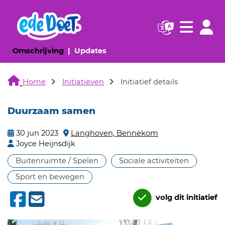
Navigatie websi
Navigatie
(huidige pagina)
(huidige pagina)
Omschrijving
Updates
Home
Initiatieven
Initiatief details
Duurzaam samen
30 jun 2023
Langhoven, Bennekom
Joyce Heijnsdijk
Buitenruimte / Spelen
Sociale activiteiten
Sport en bewegen
volg dit initiatief