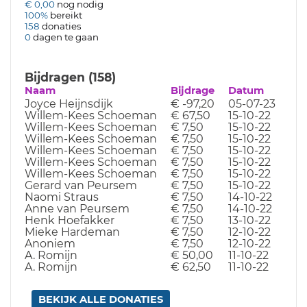
€ 0,00
nog nodig
100%
bereikt
158
donaties
0
dagen te gaan
Bijdragen (158)
Naam
Bijdrage
Datum
Joyce Heijnsdijk
€ -97,20
05-07-23
Willem-Kees Schoeman
€ 67,50
15-10-22
Willem-Kees Schoeman
€ 7,50
15-10-22
Willem-Kees Schoeman
€ 7,50
15-10-22
Willem-Kees Schoeman
€ 7,50
15-10-22
Willem-Kees Schoeman
€ 7,50
15-10-22
Willem-Kees Schoeman
€ 7,50
15-10-22
Gerard van Peursem
€ 7,50
15-10-22
Naomi Straus
€ 7,50
14-10-22
Anne van Peursem
€ 7,50
14-10-22
Henk Hoefakker
€ 7,50
13-10-22
Mieke Hardeman
€ 7,50
12-10-22
Anoniem
€ 7,50
12-10-22
A. Romijn
€ 50,00
11-10-22
A. Romijn
€ 62,50
11-10-22
BEKIJK ALLE DONATIES