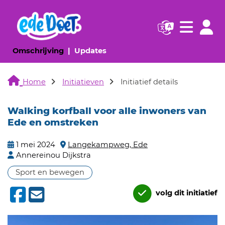
Navigatie websi
Navigatie
(huidige pagina)
(huidige pagina)
Omschrijving
Updates
Home
Initiatieven
Initiatief details
Walking korfball voor alle inwoners van
Ede en omstreken
1 mei 2024
Langekampweg, Ede
Annereinou Dijkstra
Sport en bewegen
volg dit initiatief