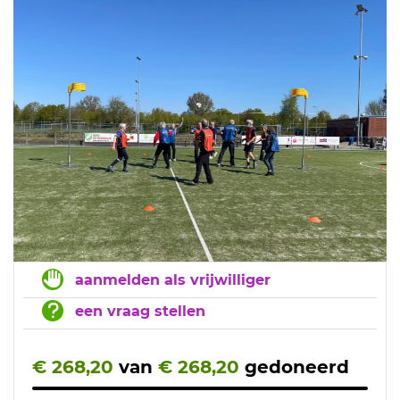
aanmelden als vrijwilliger
een vraag stellen
€ 268,20
van
€ 268,20
gedoneerd