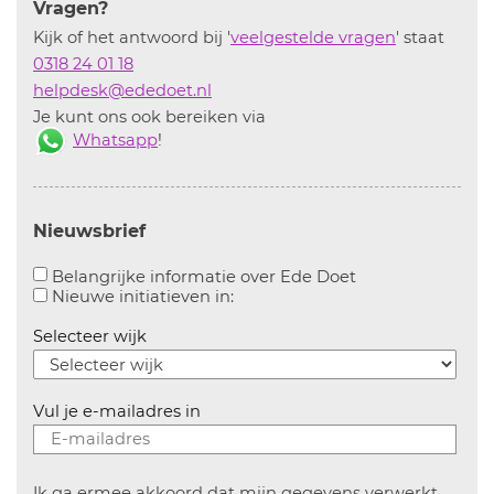
Vragen?
Kijk of het antwoord bij '
veelgestelde vragen
' staat
0318 24 01 18
helpdesk@ededoet.nl
Je kunt ons ook bereiken via
Whatsapp
!
Nieuwsbrief
Aanvinken om bel
Belangrijke informatie over Ede Doet
Aanvinken om informatie over n
Nieuwe initiatieven in:
Selecteer wijk
Vul je e-mailadres in
Ik ga ermee akkoord dat mijn gegevens verwerkt