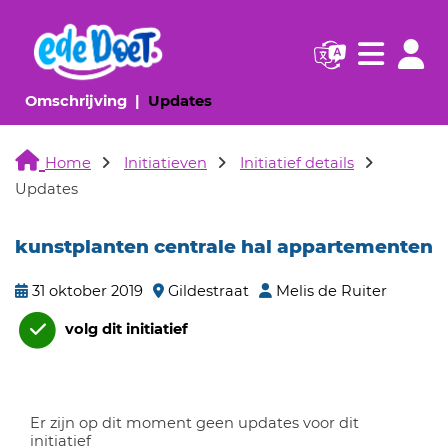
Navigatie websi
Navigatie
(huidige pagina)
(huidige pagina)
Omschrijving
Updates
Home
Initiatieven
Initiatief details
Updates
kunstplanten centrale hal appartementen
31 oktober 2019
Gildestraat
Melis de Ruiter
volg dit initiatief
Er zijn op dit moment geen updates voor dit
initiatief