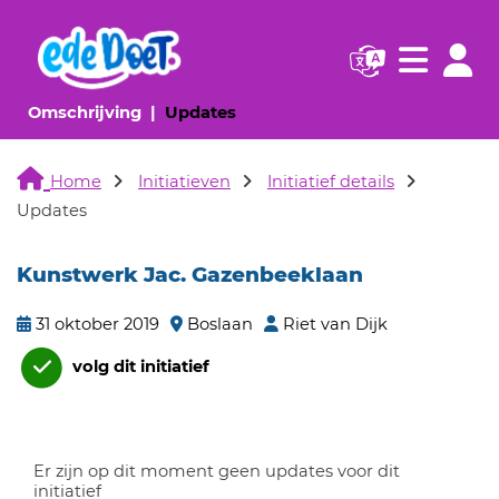
Navigatie websi
Navigatie
(huidige pagina)
(huidige pagina)
Omschrijving
Updates
Home
Initiatieven
Initiatief details
Updates
Kunstwerk Jac. Gazenbeeklaan
31 oktober 2019
Boslaan
Riet van Dijk
volg dit initiatief
Er zijn op dit moment geen updates voor dit
initiatief