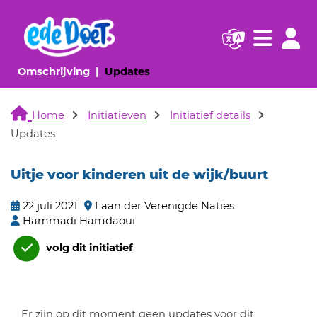
Navigatie websi
Navigatie
(huidige pagina)
(huidige pagina)
Omschrijving
Updates
Home
Initiatieven
Initiatief details
Updates
Uitje voor kinderen uit de wijk/buurt
22 juli 2021
Laan der Verenigde Naties
Hammadi Hamdaoui
volg dit initiatief
Er zijn op dit moment geen updates voor dit