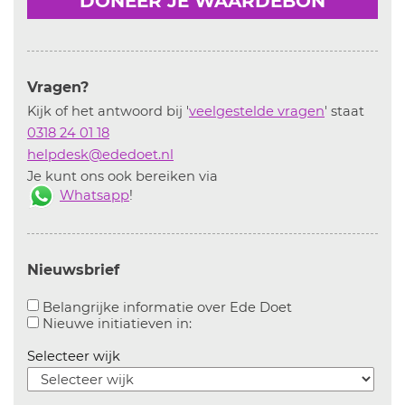
DONEER JE WAARDEBON
Vragen?
Kijk of het antwoord bij '
veelgestelde vragen
' staat
0318 24 01 18
helpdesk@ededoet.nl
Je kunt ons ook bereiken via
Whatsapp
!
Nieuwsbrief
Aanvinken om bel
Belangrijke informatie over Ede Doet
Aanvinken om informatie over n
Nieuwe initiatieven in:
Selecteer wijk