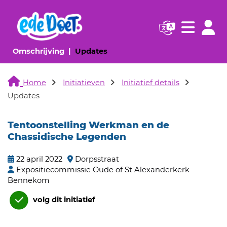
Navigatie websi
Navigatie
(huidige pagina)
(huidige pagina)
Omschrijving
Updates
Home
Initiatieven
Initiatief details
Updates
Tentoonstelling Werkman en de
Chassidische Legenden
22 april 2022
Dorpsstraat
Expositiecommissie Oude of St Alexanderkerk
Bennekom
volg dit initiatief