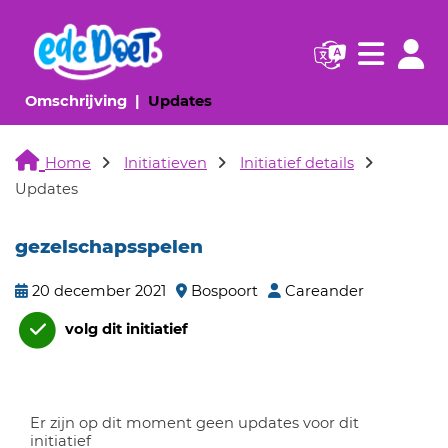
Navigatie websi
Navigatie
(huidige pagina)
(huidige pagina)
Omschrijving
Updates
Home
Initiatieven
Initiatief details
Updates
gezelschapsspelen
20 december 2021
Bospoort
Careander
volg dit initiatief
Er zijn op dit moment geen updates voor dit
initiatief