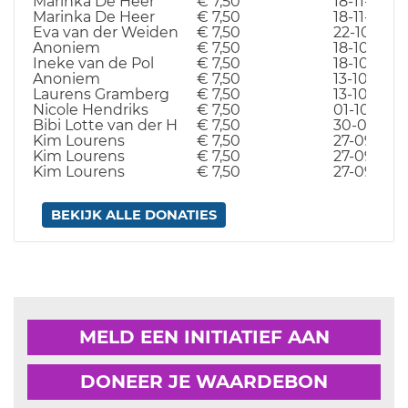
Marinka De Heer
€ 7,50
18-11-23
Marinka De Heer
€ 7,50
18-11-23
Eva van der Weiden
€ 7,50
22-10-23
Anoniem
€ 7,50
18-10-23
Ineke van de Pol
€ 7,50
18-10-23
Anoniem
€ 7,50
13-10-23
Laurens Gramberg
€ 7,50
13-10-23
Nicole Hendriks
€ 7,50
01-10-23
Bibi Lotte van der H
€ 7,50
30-09-23
Kim Lourens
€ 7,50
27-09-23
Kim Lourens
€ 7,50
27-09-23
Kim Lourens
€ 7,50
27-09-23
BEKIJK ALLE DONATIES
MELD EEN INITIATIEF AAN
DONEER JE WAARDEBON