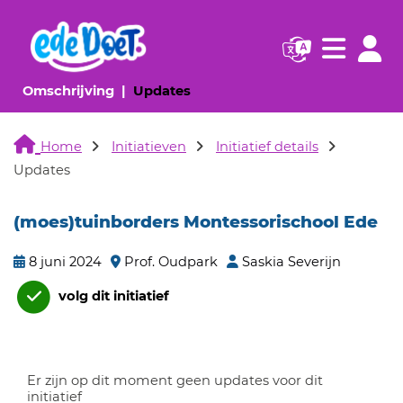
Navigatie websi
Navigatie
(huidige pagina)
(huidige pagina)
Omschrijving
Updates
Home
Initiatieven
Initiatief details
Updates
(moes)tuinborders Montessorischool Ede
8 juni 2024
Prof. Oudpark
Saskia Severijn
volg dit initiatief
Er zijn op dit moment geen updates voor dit
initiatief