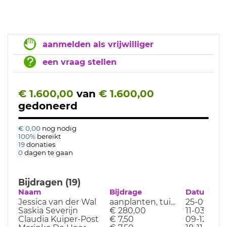
aanmelden als vrijwilliger
een vraag stellen
€ 1.600,00
van
€ 1.600,00
gedoneerd
€ 0,00
nog nodig
100%
bereikt
19
donaties
0
dagen te gaan
Bijdragen (19)
Naam
Bijdrage
Datum
Jessica van der Wal
aanplanten, tui...
25-09-25
Saskia Severijn
€ 280,00
11-03-24
Claudia Kuiper-Post
€ 7,50
09-12-23