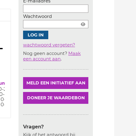
E-mailadres
Wachtwoord
wachtwoord vergeten?
Nog geen account?
Maak
Account
een account aan
.
aanmaken
um
MELD EEN INITIATIEF AAN
0-23
10-23
DONEER JE WAARDEBON
10-23
10-23
Vragen?
Kijk of het antwoord bij