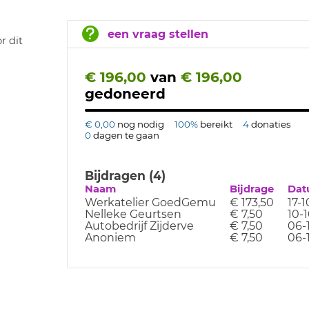
een vraag stellen
r dit
€ 196,00
van
€ 196,00
gedoneerd
€ 0,00
nog nodig
100%
bereikt
4
donaties
0
dagen te gaan
Bijdragen (4)
Naam
Bijdrage
Dat
Werkatelier GoedGemu
€ 173,50
17-1
Nelleke Geurtsen
€ 7,50
10-
Autobedrijf Zijderve
€ 7,50
06-
Anoniem
€ 7,50
06-