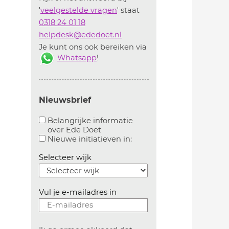
'
veelgestelde vragen
' staat
0318 24 01 18
helpdesk@ededoet.nl
Je kunt ons ook bereiken via
Whatsapp
!
Nieuwsbrief
Belangrijke informatie
over Ede Doet
Aanvinken om belangrijke informatie over ededoe
Aanvinken om informatie 
Nieuwe initiatieven in:
Selecteer wijk
Vul je e-mailadres in