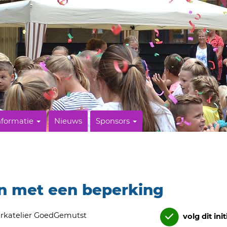
nformatie
Nieuws
Sponsors
 met een beperking
rkatelier GoedGemutst
volg dit init