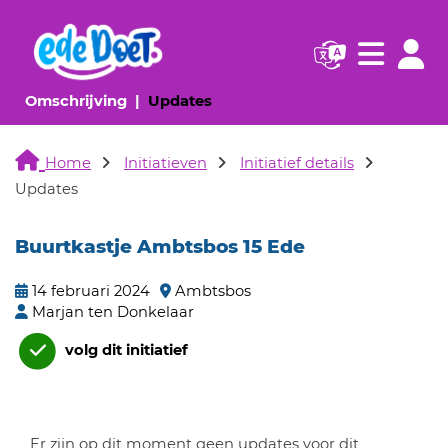
Navigatie websi
Navigatie
(huidige pagina)
(huidige pagina)
Omschrijving
Updates
Home
Initiatieven
Initiatief details
Updates
Buurtkastje Ambtsbos 15 Ede
14 februari 2024
Ambtsbos
Marjan ten Donkelaar
volg dit initiatief
Er zijn op dit moment geen updates voor dit