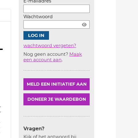
E-mailadres
Wachtwoord
wachtwoord vergeten?
Nog geen account?
Maak
Account
een account aan
.
aanmaken
MELD EEN INITIATIEF AAN
DONEER JE WAARDEBON
4
4
4
4
Vragen?
4
Kijk of het antwoord bij
4