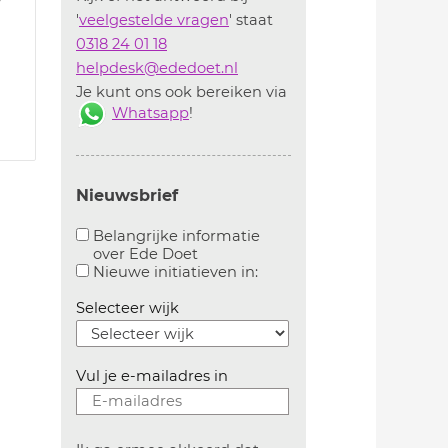
'
veelgestelde vragen
' staat
0318 24 01 18
helpdesk@ededoet.nl
Je kunt ons ook bereiken via
Whatsapp
!
Nieuwsbrief
Belangrijke informatie
over Ede Doet
Aanvinken om belangrijke informatie over ededoe
Aanvinken om informatie 
Nieuwe initiatieven in:
Selecteer wijk
Vul je e-mailadres in