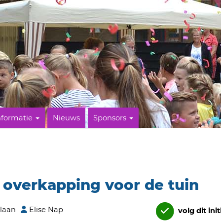
nformatie
Nieuws
Sponsors
 overkapping voor de tuin
laan
Elise Nap
volg dit init