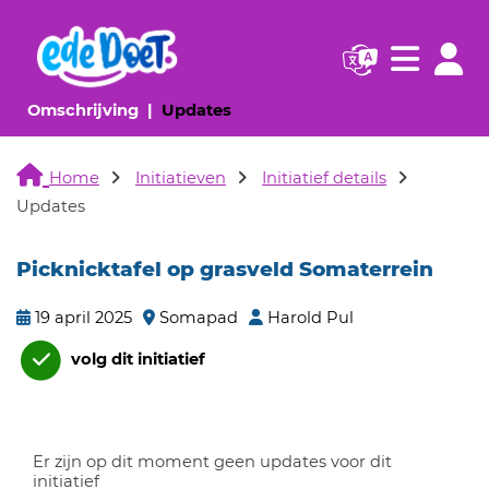
Navigatie websi
Navigatie
(huidige pagina)
(huidige pagina)
Omschrijving
Updates
Home
Initiatieven
Initiatief details
Updates
Picknicktafel op grasveld Somaterrein
19 april 2025
Somapad
Harold Pul
volg dit initiatief
Er zijn op dit moment geen updates voor dit
initiatief