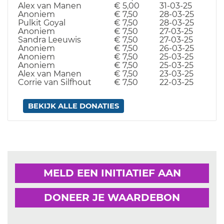
Alex van Manen
€ 5,00
31-03-25
Anoniem
€ 7,50
28-03-25
Pulkit Goyal
€ 7,50
28-03-25
Anoniem
€ 7,50
27-03-25
Sandra Leeuwis
€ 7,50
27-03-25
Anoniem
€ 7,50
26-03-25
Anoniem
€ 7,50
25-03-25
Anoniem
€ 7,50
25-03-25
Alex van Manen
€ 7,50
23-03-25
Corrie van Silfhout
€ 7,50
22-03-25
BEKIJK ALLE DONATIES
MELD EEN INITIATIEF AAN
DONEER JE WAARDEBON