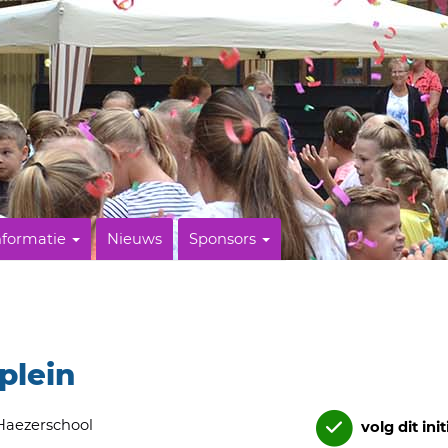
nformatie
Nieuws
Sponsors
plein
Haezerschool
volg dit init