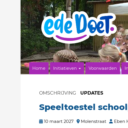
Home
Initiatieven
Voorwaarden
I
OMSCHRIJVING
UPDATES
Speeltoestel school
10 maart 2027
Molenstraat
Eben 