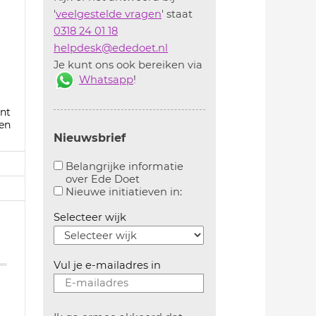
'
veelgestelde vragen
' staat
0318 24 01 18
helpdesk@ededoet.nl
Je kunt ons ook bereiken via
Whatsapp
!
nt
en
Nieuwsbrief
Belangrijke informatie
over Ede Doet
Aanvinken om belangrijke informatie over ededoe
Aanvinken om informatie 
Nieuwe initiatieven in:
Selecteer wijk
Vul je e-mailadres in