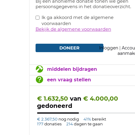
Bij een anonieme donatie tonen we geen
persoonsgegevens in het donatieoverzicht.
Ik ga akkoord met de algemene
voorwaarden
Bekijk de algemene voorwaarden
DONEER
Inloggen
|
Accou
aanmak
middelen bijdragen
een vraag stellen
€ 1.632,50
van
€ 4.000,00
gedoneerd
€ 2.367,50
nog nodig
41%
bereikt
177
donaties
214
dagen te gaan