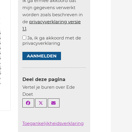
Ik ga ermee akkoord dat
mijn gegevens verwerkt
worden zoals beschreven in
6
de
privacyverklaring versie
6
6
1.1
.
6
6
Ja, ik ga akkoord met de
6
privacyverklaring
6
6
AANMELDEN
6
6
6
6
6
Deel deze pagina
6
Vertel je buren over Ede
Doet
Toegankelijkheidsverklaring