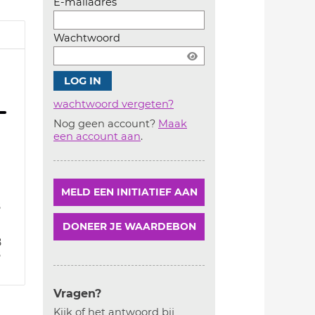
E-mailadres
Wachtwoord
wachtwoord vergeten?
Nog geen account?
Maak
Account
een account aan
.
aanmaken
MELD EEN INITIATIEF AAN
8
DONEER JE WAARDEBON
8
8
Vragen?
Kijk of het antwoord bij