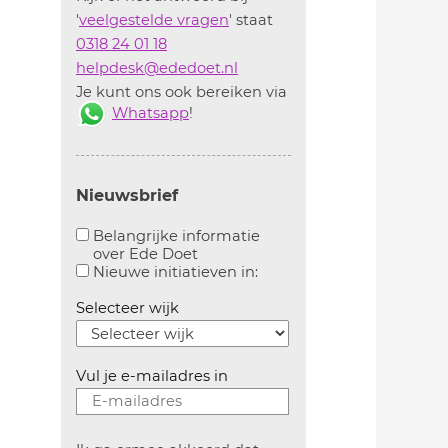
'
veelgestelde vragen
' staat
0318 24 01 18
helpdesk@ededoet.nl
Je kunt ons ook bereiken via
Whatsapp
!
Nieuwsbrief
Belangrijke informatie
over Ede Doet
Aanvinken om belangrijke informatie over ededoe
Aanvinken om informatie 
Nieuwe initiatieven in:
Selecteer wijk
Vul je e-mailadres in