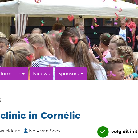
nformatie
Nieuws
Sponsors
G
clinic in Cornélie
wijcklaan
Nely van Soest
volg dit init