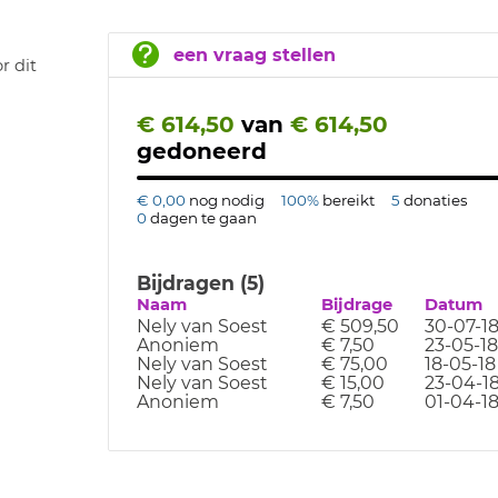
een vraag stellen
r dit
€ 614,50
van
€ 614,50
gedoneerd
€ 0,00
nog nodig
100%
bereikt
5
donaties
0
dagen te gaan
Bijdragen (5)
Naam
Bijdrage
Datum
Nely van Soest
€ 509,50
30-07-1
Anoniem
€ 7,50
23-05-18
Nely van Soest
€ 75,00
18-05-18
Nely van Soest
€ 15,00
23-04-1
Anoniem
€ 7,50
01-04-1