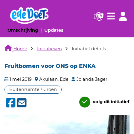
Navigatie websi
Navigatie
(huidige pagina)
(huidige pagina)
Omschrijving
Updates
Home
Initiatieven
Initiatief details
Fruitbomen voor ONS op ENKA
1 mei 2019
Akulaan, Ede
Jolanda Jager
Buitenruimte / Groen
volg dit initiatief