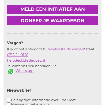
MELD EEN INITIATIEF AAN
DONEER JE WAARDEBON
Vragen?
Kijk of het antwoord bij '
veelgestelde vragen
' staat
0318 24 01 18
helpdesk@ededoet.nl
Je kunt ons ook bereiken via
Whatsapp
!
Nieuwsbrief
Aanvinken om bel
Belangrijke informatie over Ede Doet
Aanvinken om informatie over n
Nieuwe initiatieven in: