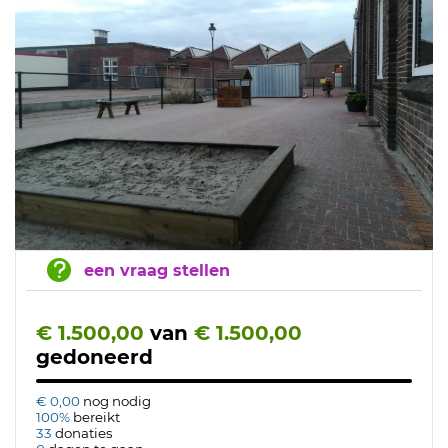
een vraag stellen
€ 1.500,00
van
€ 1.500,00
gedoneerd
€ 0,00
nog nodig
100%
bereikt
33
donaties