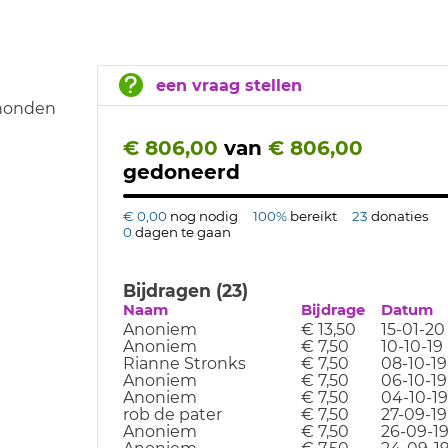
een vraag stellen
 honden
€ 806,00
van
€ 806,00
gedoneerd
€ 0,00
nog nodig
100%
bereikt
23
donaties
0
dagen te gaan
Bijdragen (23)
Naam
Bijdrage
Datum
Anoniem
€ 13,50
15-01-20
Anoniem
€ 7,50
10-10-19
Rianne Stronks
€ 7,50
08-10-19
Anoniem
€ 7,50
06-10-19
Anoniem
€ 7,50
04-10-19
rob de pater
€ 7,50
27-09-19
Anoniem
€ 7,50
26-09-1