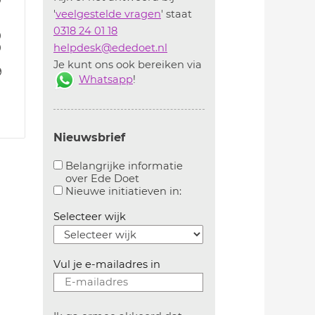
9
'
veelgestelde vragen
' staat
0318 24 01 18
9
9
helpdesk@ededoet.nl
Je kunt ons ook bereiken via
9
Whatsapp
!
Nieuwsbrief
Belangrijke informatie
over Ede Doet
Aanvinken om belangrijke informatie over ededoe
Aanvinken om informatie 
Nieuwe initiatieven in:
Selecteer wijk
Vul je e-mailadres in