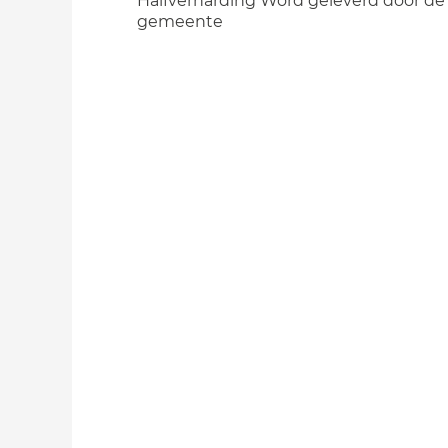
Halfverharding Word geleverd door de
gemeente