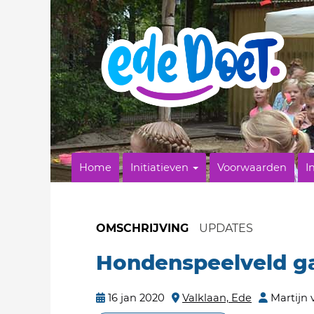
Home
Initiatieven
Voorwaarden
I
OMSCHRIJVING
UPDATES
Hondenspeelveld g
16 jan 2020
Valklaan, Ede
Martijn