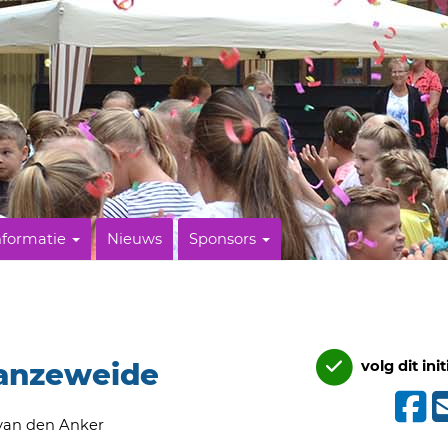
nformatie
Nieuws
Sponsors
anzeweide
volg dit init
 van den Anker