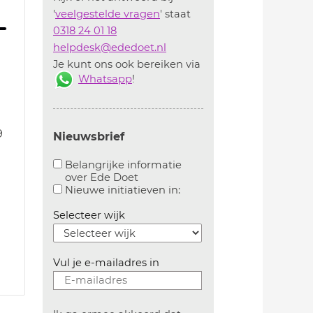
'
veelgestelde vragen
' staat
0318 24 01 18
helpdesk@ededoet.nl
Je kunt ons ook bereiken via
Whatsapp
!
9
Nieuwsbrief
Belangrijke informatie
over Ede Doet
Aanvinken om belangrijke informatie over ededoe
Aanvinken om informatie 
Nieuwe initiatieven in:
Selecteer wijk
Vul je e-mailadres in