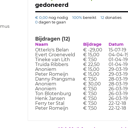
gedoneerd
€ 0,00
nog nodig
100%
bereikt
12
donaties
0
dagen te gaan
lmus
Bijdragen (12)
Naam
Bijdrage
Datum
Otterlo's Belan
€ -29,00
15-07-19
Evert Groeneveld
€ 15,00
04-04-1
Tineke van Lith
€ 7,50
01-04-19
Truida Ribbers
€ 22,50
01-04-19
Anoniem
€ 15,00
29-03-19
Peter Romeijn
€ 15,00
29-03-19
Danny Prangsma
€ 7,50
28-03-19
Anoniem
€ 30,00
28-03-19
Anoniem
€ 7,50
26-03-19
Ton Blotenburg
€ 7,50
26-03-19
Henk Jansen
€ 7,50
26-03-19
Ferry ter Stal
€ 7,50
22-12-18
Peter Romeijn
€ 7,50
22-12-18