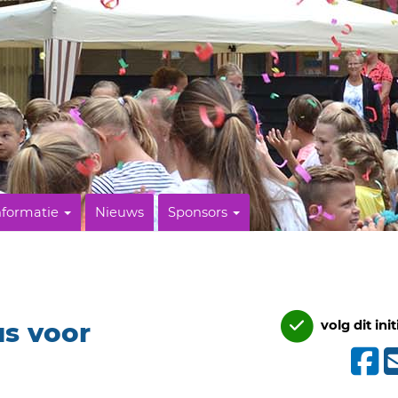
nformatie
Nieuws
Sponsors
s voor
volg dit init