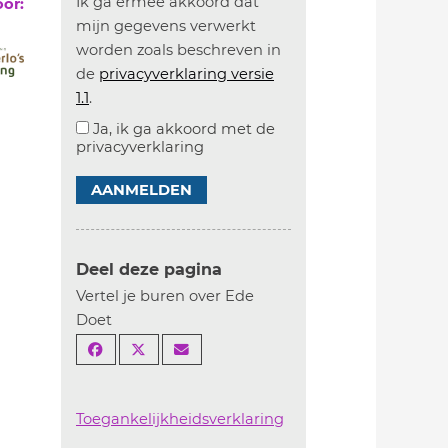
Ik ga ermee akkoord dat
oor:
mijn gegevens verwerkt
worden zoals beschreven in
de
privacyverklaring versie
1.1
.
Ja, ik ga akkoord met de
privacyverklaring
AANMELDEN
Deel deze pagina
Vertel je buren over Ede
Doet
Toegankelijkheidsverklaring