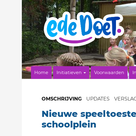
Home
Initiatieven
Voorwaarden
I
OMSCHRIJVING
UPDATES
VERSLA
Nieuwe speeltoeste
schoolplein