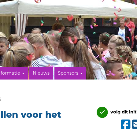
nformatie
Nieuws
Sponsors
G
llen voor het
volg dit init