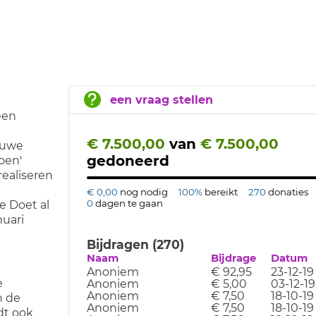
een vraag stellen
een
€ 7.500,00
van
€ 7.500,00
euwe
gedoneerd
oen'
ealiseren
€ 0,00
nog nodig
100%
bereikt
270
donaties
0
dagen te gaan
e Doet al
nuari
Bijdragen (270)
Naam
Bijdrage
Datum
Anoniem
€ 92,95
23-12-19
e
Anoniem
€ 5,00
03-12-19
Anoniem
€ 7,50
18-10-19
n de
Anoniem
€ 7,50
18-10-19
dt ook