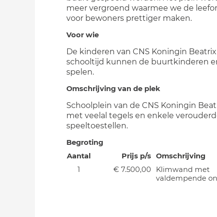
meer vergroend waarmee we de leef
voor bewoners prettiger maken.
Voor wie
De kinderen van CNS Koningin Beatrix
schooltijd kunnen de buurtkinderen e
spelen.
Omschrijving van de plek
Schoolplein van de CNS Koningin Beatr
met veelal tegels en enkele verouder
speeltoestellen.
Begroting
Aantal
Prijs p/s
Omschrijving
1
€ 7.500,00
Klimwand met
valdempende on