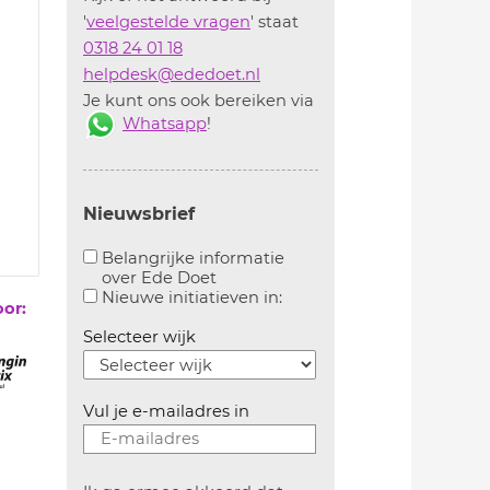
'
veelgestelde vragen
' staat
0318 24 01 18
helpdesk@ededoet.nl
Je kunt ons ook bereiken via
Whatsapp
!
Nieuwsbrief
Belangrijke informatie
over Ede Doet
Aanvinken om belangrijke informatie over ededoe
Aanvinken om informatie 
Nieuwe initiatieven in:
oor:
Selecteer wijk
Vul je e-mailadres in