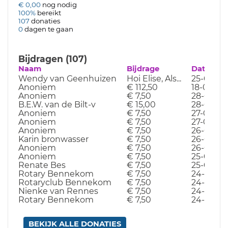
€ 0,00
nog nodig
100%
bereikt
107
donaties
0
dagen te gaan
Bijdragen (107)
Naam
Bijdrage
Datum
Wendy van Geenhuizen
Hoi Elise, Als...
25-09-25
Anoniem
€ 112,50
18-05-19
Anoniem
€ 7,50
28-04-19
B.E.W. van de Bilt-v
€ 15,00
28-04-19
Anoniem
€ 7,50
27-04-19
Anoniem
€ 7,50
27-04-19
Anoniem
€ 7,50
26-04-19
Karin bronwasser
€ 7,50
26-04-19
Anoniem
€ 7,50
26-04-19
Anoniem
€ 7,50
25-04-19
Renate Bes
€ 7,50
25-04-19
Rotary Bennekom
€ 7,50
24-04-19
Rotaryclub Bennekom
€ 7,50
24-04-19
Nienke van Rennes
€ 7,50
24-04-19
Rotary Bennekom
€ 7,50
24-04-19
BEKIJK ALLE DONATIES