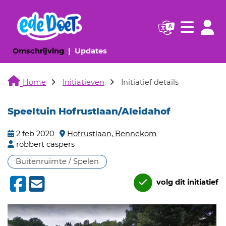
Navigatie websi
Navigatie
(huidige pagina)
(huidige pagina)
Omschrijving
Updates
Home
Initiatieven
Initiatief details
Speeltuin Hofrustlaan/Aleidahof
2 feb 2020
Hofrustlaan, Bennekom
robbert caspers
Buitenruimte / Spelen
volg dit initiatief