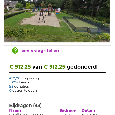
een vraag stellen
€ 912,25
van
€ 912,25
gedoneerd
€ 0,00
nog nodig
100%
bereikt
93
donaties
0
dagen te gaan
Bijdragen (93)
Naam
Bijdrage
Datum