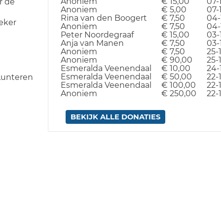
Anoniem
€ 15,00
07-
r de
Anoniem
€ 5,00
07-
Rina van den Boogert
€ 7,50
04-
oeker
Anoniem
€ 7,50
04-
Peter Noordegraaf
€ 15,00
03-
Anja van Manen
€ 7,50
03-
Anoniem
€ 7,50
25-1
Anoniem
€ 90,00
25-
Esmeralda Veenendaal
€ 10,00
24-
Esmeralda Veenendaal
€ 50,00
22-
Lunteren
Esmeralda Veenendaal
€ 100,00
22-
Anoniem
€ 250,00
22-
BEKIJK ALLE DONATIES