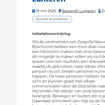
19 mrt 2020
Bosrand1, Lunteren
E
Sociale activiteiten
Initiatiefomschrijving
Wij als werknemers van Zorgvilla Nieu
Boschoord hebben een mooi doel voor
een fietstocht maken met onze bewo
dit mogelijk te maken willen wij via E
sparen voor een duofiets, een driewi
waarbij de gebruikers naast elkaar zitt
persoon stuurt, beiden personen kun
trappen. De twee personen hebben b
zicht en kunnen goed met elkaar
communiceren door de zitposities naas
Wij vinden het welzijn van onze bewon
belangrijk. Bewegen en buiten zijn is 
Daarnaast stimuleert een ritje op de fi