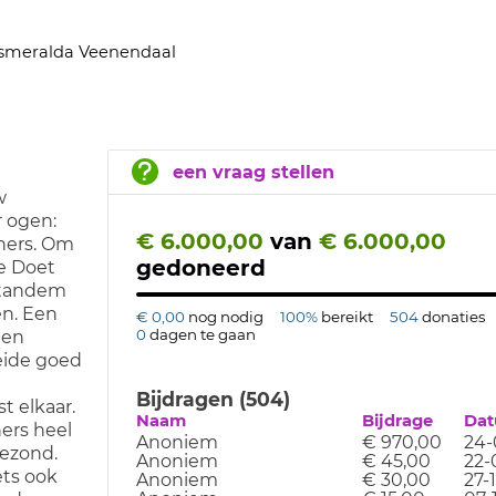
smeralda Veenendaal
een vraag stellen
w
 ogen:
€ 6.000,00
van
€ 6.000,00
ners. Om
gedoneerd
de Doet
eltandem
en. Een
€ 0,00
nog nodig
100%
bereikt
504
donaties
0
dagen te gaan
nen
eide goed
Bijdragen (504)
t elkaar.
Naam
Bijdrage
Da
ers heel
Anoniem
€ 970,00
24-
gezond.
Anoniem
€ 45,00
22-
ets ook
Anoniem
€ 30,00
27-