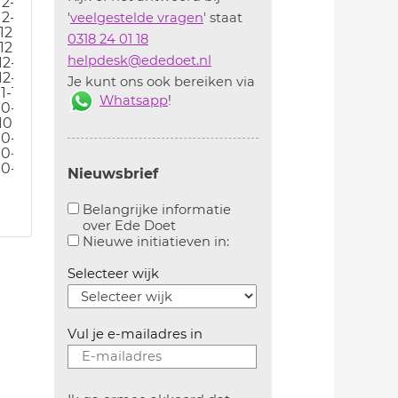
12-19
12-19
'
veelgestelde vragen
' staat
12-19
0318 24 01 18
12-19
helpdesk@ededoet.nl
12-19
12-19
Je kunt ons ook bereiken via
1-19
Whatsapp
!
10-19
10-19
10-19
10-19
10-19
Nieuwsbrief
Belangrijke informatie
over Ede Doet
Aanvinken om belangrijke informatie over ededoe
Aanvinken om informatie 
Nieuwe initiatieven in:
Selecteer wijk
Vul je e-mailadres in