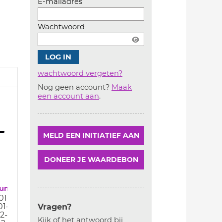
E-mailadres
Wachtwoord
wachtwoord vergeten?
Nog geen account?
Maak
Account
een account aan
.
aanmaken
MELD EEN INITIATIEF AAN
DONEER JE WAARDEBON
tum
01-20
01-20
Vragen?
12-19
Kijk of het antwoord bij