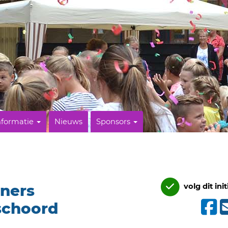
nformatie
Nieuws
Sponsors
ners
volg dit init
schoord