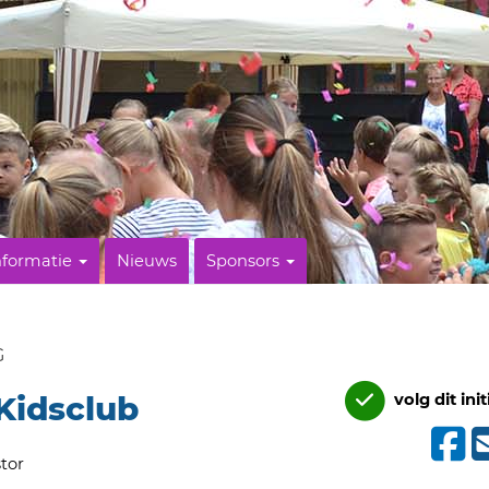
nformatie
Nieuws
Sponsors
G
Kidsclub
volg dit init
tor