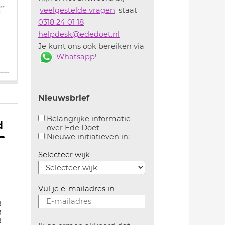
'
veelgestelde vragen
' staat
0318 24 01 18
helpdesk@ededoet.nl
Je kunt ons ook bereiken via
Whatsapp
!
Nieuwsbrief
Belangrijke informatie
d
over Ede Doet
Aanvinken om belangrijke informatie over ededoe
Aanvinken om informatie 
Nieuwe initiatieven in:
Selecteer wijk
Vul je e-mailadres in
9
9
9