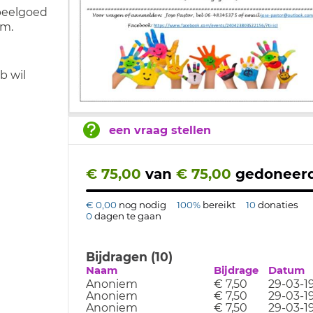
speelgoed
om.
b wil
een vraag stellen
€ 75,00
van
€ 75,00
gedoneer
€ 0,00
nog nodig
100%
bereikt
10
donaties
0
dagen te gaan
Bijdragen (10)
Naam
Bijdrage
Datum
Anoniem
€ 7,50
29-03-1
Anoniem
€ 7,50
29-03-1
Anoniem
€ 7,50
29-03-1