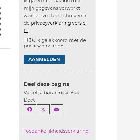
Ik ga ermee akkoord dat
9
9
mijn gegevens verwerkt
9
worden zoals beschreven in
9
de
privacyverklaring versie
9
9
1.1
.
9
Ja, ik ga akkoord met de
privacyverklaring
AANMELDEN
Deel deze pagina
Vertel je buren over Ede
Doet
Toegankelijkheidsverklaring