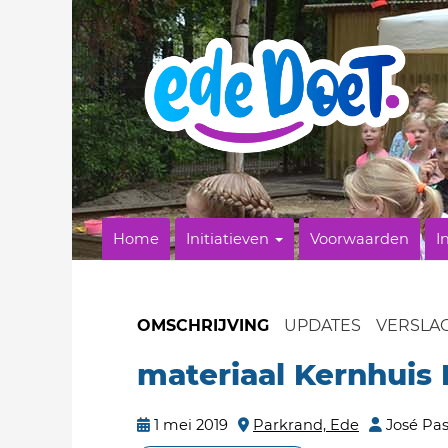
Home
Initiatieven
Voorwaarden
I
OMSCHRIJVING
UPDATES
VERSLA
materiaal Kernhuis 
1 mei 2019
Parkrand, Ede
José Pas