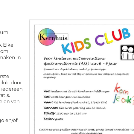
trum
. Elke
k om
 maken in
rste
club door
r iedereen
atis.
elen van
o en/of