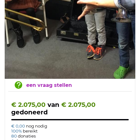
een vraag stellen
€ 2.075,00
van
€ 2.075,00
gedoneerd
€ 0,00
nog nodig
100%
bereikt
80
donaties