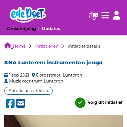
Navigatie websi
Navigatie
(huidige pagina)
(huidige pagina)
Omschrijving
Updates
Home
Initiatieven
Initiatief details
KNA Lunteren: instrumenten jeugd
1 sep 2021
Dorpsstraat, Lunteren
Muziekcentrum Lunteren
Sociale activiteiten
volg dit initiatief