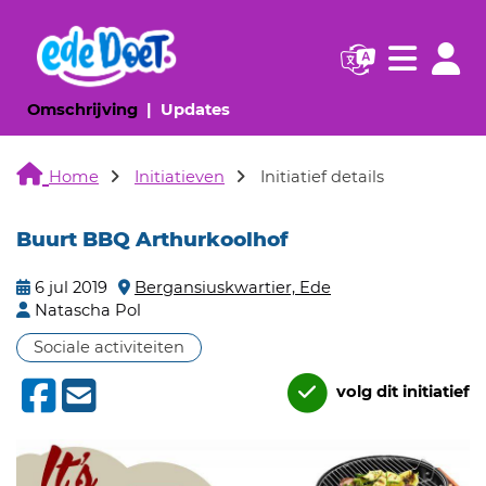
Navigatie websi
Navigatie
(huidige pagina)
(huidige pagina)
Omschrijving
Updates
Home
Initiatieven
Initiatief details
Buurt BBQ Arthurkoolhof
6 jul 2019
Bergansiuskwartier, Ede
Natascha Pol
Sociale activiteiten
volg dit initiatief