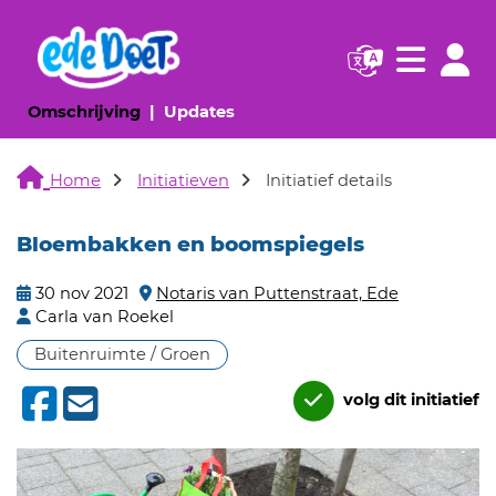
Navigatie websi
Navigatie
(huidige pagina)
(huidige pagina)
Omschrijving
Updates
Home
Initiatieven
Initiatief details
Bloembakken en boomspiegels
30 nov 2021
Notaris van Puttenstraat, Ede
Carla van Roekel
Buitenruimte / Groen
volg dit initiatief