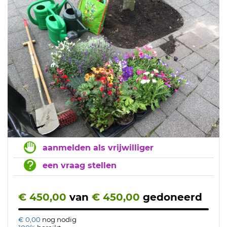
aanmelden als vrijwilliger
een vraag stellen
€ 450,00
van
€ 450,00
gedoneerd
€ 0,00
nog nodig