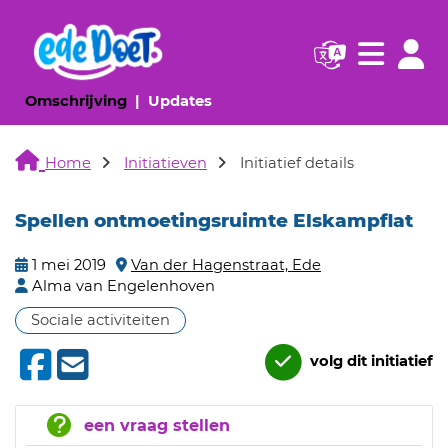
Navigatie websi
Navigatie
(huidige pagina)
(huidige pagina)
Omschrijving
Updates
Home
Initiatieven
Initiatief details
Spellen ontmoetingsruimte Elskampflat
1 mei 2019
Van der Hagenstraat, Ede
Alma van Engelenhoven
Sociale activiteiten
volg dit initiatief
een vraag stellen