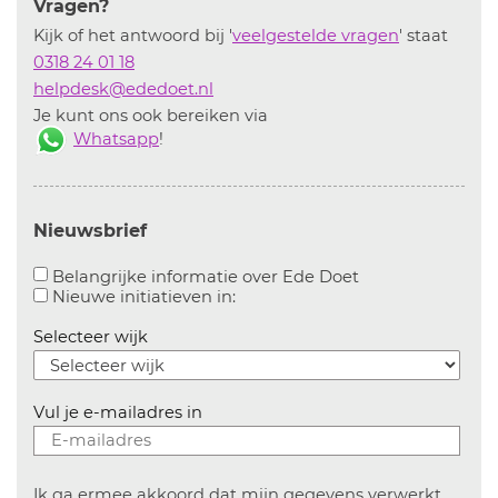
Vragen?
Kijk of het antwoord bij '
veelgestelde vragen
' staat
0318 24 01 18
helpdesk@ededoet.nl
Je kunt ons ook bereiken via
Whatsapp
!
Nieuwsbrief
Aanvinken om bel
Belangrijke informatie over Ede Doet
Aanvinken om informatie over n
Nieuwe initiatieven in:
Selecteer wijk
Vul je e-mailadres in
Ik ga ermee akkoord dat mijn gegevens verwerkt