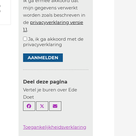
Ik ga ermee akkoord dat
9
mijn gegevens verwerkt
9
worden zoals beschreven in
de
privacyverklaring versie
1.1
.
Ja, ik ga akkoord met de
privacyverklaring
AANMELDEN
Deel deze pagina
Vertel je buren over Ede
Doet
Toegankelijkheidsverklaring