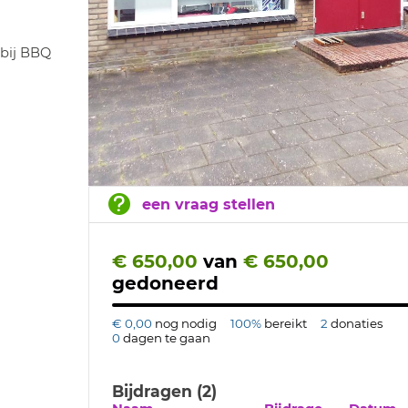
 bij BBQ
een vraag stellen
€ 650,00
van
€ 650,00
gedoneerd
€ 0,00
nog nodig
100%
bereikt
2
donaties
0
dagen te gaan
Bijdragen (2)