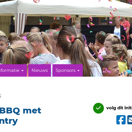
nformatie
Nieuws
Sponsors
G
 BBQ met
volg dit init
ntry