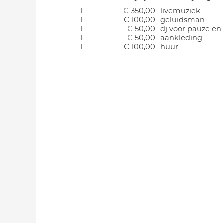
1
€ 350,00
livemuziek
1
€ 100,00
geluidsman
1
€ 50,00
dj voor pauze en
1
€ 50,00
aankleding
1
€ 100,00
huur