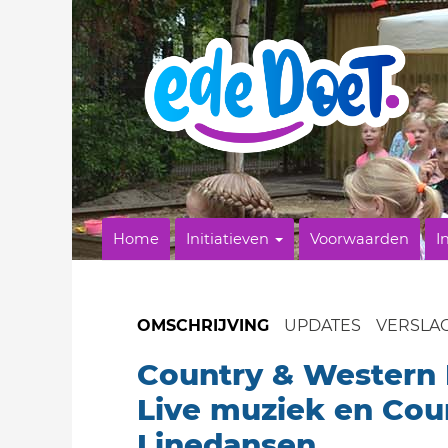
Home
Initiatieven
Voorwaarden
I
OMSCHRIJVING
UPDATES
VERSLA
Country & Western
Live muziek en Cou
Linedansen