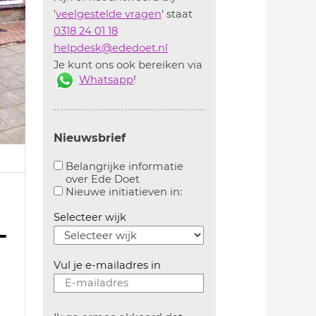
'
veelgestelde vragen
' staat
0318 24 01 18
helpdesk@ededoet.nl
Je kunt ons ook bereiken via
Whatsapp
!
Nieuwsbrief
Belangrijke informatie
over Ede Doet
Aanvinken om belangrijke informatie over ededoe
Aanvinken om informatie 
Nieuwe initiatieven in:
Selecteer wijk
Vul je e-mailadres in