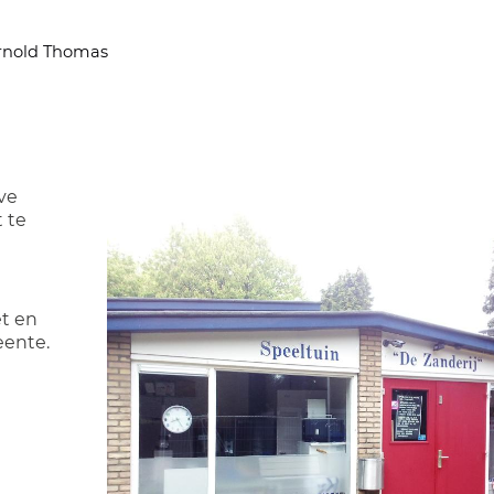
rnold Thomas
ve
 te
t en
eente.