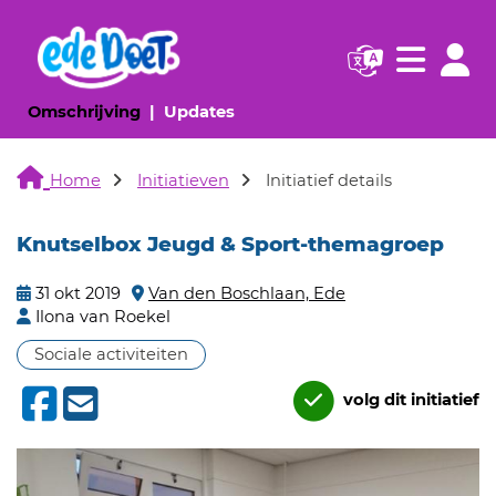
Navigatie websi
Navigatie
(huidige pagina)
(huidige pagina)
Omschrijving
Updates
Home
Initiatieven
Initiatief details
Knutselbox Jeugd & Sport-themagroep
31 okt 2019
Van den Boschlaan, Ede
Ilona van Roekel
Sociale activiteiten
volg dit initiatief