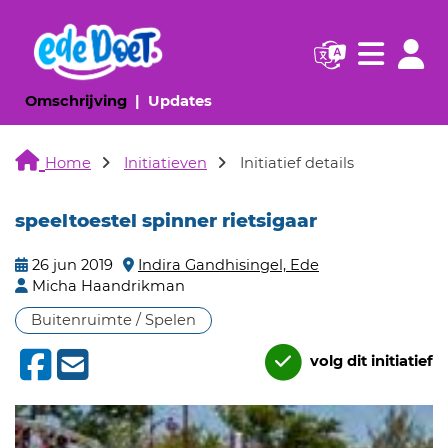
Navigatie websi
Navigatie
(huidige pagina)
(huidige pagina)
Omschrijving
Updates
Home
Initiatieven
Initiatief details
speeltoestel spinner rietsigaar
26 jun 2019
Indira Gandhisingel, Ede
Micha Haandrikman
Buitenruimte / Spelen
volg dit initiatief