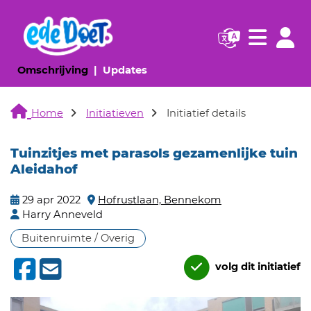
Navigatie websi
Navigatie
(huidige pagina)
(huidige pagina)
Omschrijving
Updates
Home
Initiatieven
Initiatief details
Tuinzitjes met parasols gezamenlijke tuin
Aleidahof
29 apr 2022
Hofrustlaan, Bennekom
Harry Anneveld
Buitenruimte / Overig
volg dit initiatief