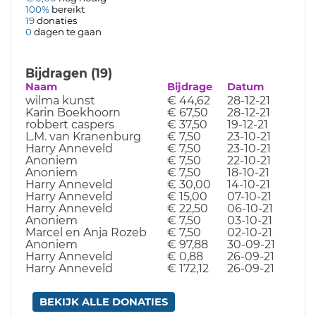
100%
bereikt
19
donaties
0
dagen te gaan
Bijdragen (19)
Naam
Bijdrage
Datum
wilma kunst
€ 44,62
28-12-21
Karin Boekhoorn
€ 67,50
28-12-21
robbert caspers
€ 37,50
19-12-21
L.M. van Kranenburg
€ 7,50
23-10-21
Harry Anneveld
€ 7,50
23-10-21
Anoniem
€ 7,50
22-10-21
Anoniem
€ 7,50
18-10-21
Harry Anneveld
€ 30,00
14-10-21
Harry Anneveld
€ 15,00
07-10-21
Harry Anneveld
€ 22,50
06-10-21
Anoniem
€ 7,50
03-10-21
Marcel en Anja Rozeb
€ 7,50
02-10-21
Anoniem
€ 97,88
30-09-21
Harry Anneveld
€ 0,88
26-09-21
Harry Anneveld
€ 172,12
26-09-21
BEKIJK ALLE DONATIES