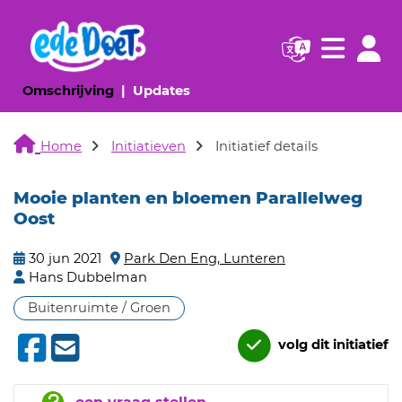
Navigatie websi
Navigatie
(huidige pagina)
(huidige pagina)
Omschrijving
Updates
Home
Initiatieven
Initiatief details
Mooie planten en bloemen Parallelweg
Oost
30 jun 2021
Park Den Eng, Lunteren
Hans Dubbelman
Buitenruimte / Groen
volg dit initiatief