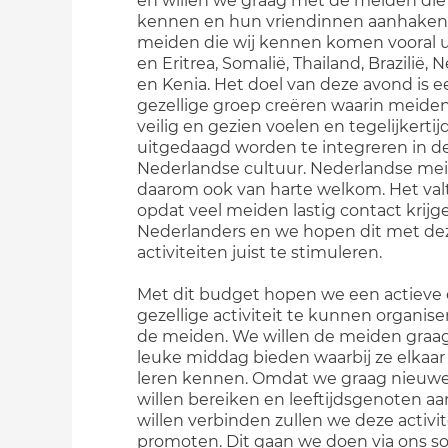
en willen we graag met de meiden di
kennen en hun vriendinnen aanhaken
meiden die wij kennen komen vooral ui
en Eritrea, Somalië, Thailand, Brazilië,
en Kenia. Het doel van deze avond is e
gezellige groep creëren waarin meiden
veilig en gezien voelen en tegelijkertij
uitgedaagd worden te integreren in d
Nederlandse cultuur. Nederlandse mei
daarom ook van harte welkom. Het val
opdat veel meiden lastig contact krij
Nederlanders en we hopen dit met de
activiteiten juist te stimuleren.
Met dit budget hopen we een actieve
gezellige activiteit te kunnen organise
de meiden. We willen de meiden graa
leuke middag bieden waarbij ze elkaar
leren kennen. Omdat we graag nieuw
willen bereiken en leeftijdsgenoten aa
willen verbinden zullen we deze activit
promoten. Dit gaan we doen via ons so