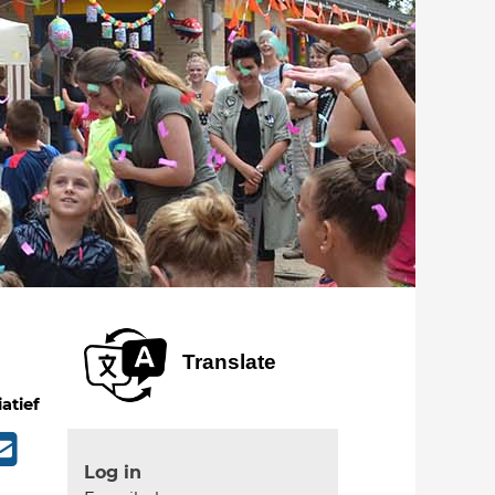
Translate
iatief
Log in