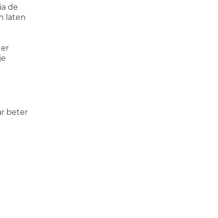
ia de
n laten
 er
je
r beter