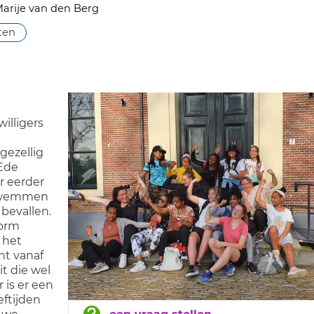
arije van den Berg
iten
illigers
gezellig
Ede
er eerder
 zwemmen
 bevallen.
orm
 het
ht vanaf
it die wel
 is er een
eftijden