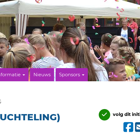
nformatie
Nieuws
Sponsors
G
LUCHTELING)
volg dit init