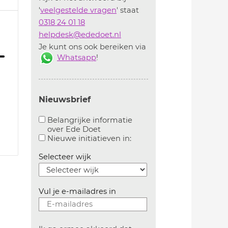
'
veelgestelde vragen
' staat
0318 24 01 18
helpdesk@ededoet.nl
Je kunt ons ook bereiken via
Whatsapp
!
Nieuwsbrief
Belangrijke informatie
over Ede Doet
Aanvinken om belangrijke informatie over ededoe
Aanvinken om informatie 
Nieuwe initiatieven in:
Selecteer wijk
Vul je e-mailadres in