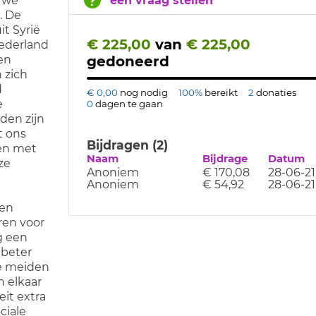
e we
een vraag stellen
. De
t Syrië
€ 225,00
van
€ 225,00
 Nederland
en
gedoneerd
 zich
d
€ 0,00
nog nodig
100%
bereikt
2
donaties
e
0
dagen te gaan
den zijn
t ons
Bijdragen (2)
gen met
Naam
Bijdrage
Datum
ze
Anoniem
€ 170,08
28-06-21
Anoniem
€ 54,92
28-06-21
 en
ren voor
g een
 beter
e meiden
n elkaar
eit extra
ciale