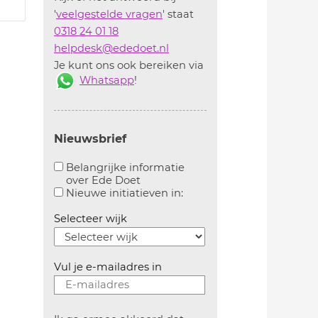
'
veelgestelde vragen
' staat
0318 24 01 18
helpdesk@ededoet.nl
Je kunt ons ook bereiken via
Whatsapp
!
Nieuwsbrief
Belangrijke informatie
over Ede Doet
Aanvinken om belangrijke informatie over ededoe
Aanvinken om informatie 
Nieuwe initiatieven in:
Selecteer wijk
Vul je e-mailadres in