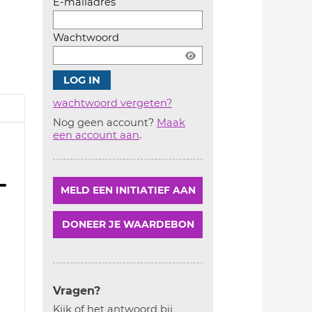
E-mailadres
Wachtwoord
wachtwoord vergeten?
Nog geen account?
Maak
Account
een account aan
.
aanmaken
MELD EEN INITIATIEF AAN
DONEER JE WAARDEBON
1
Vragen?
1
Kijk of het antwoord bij