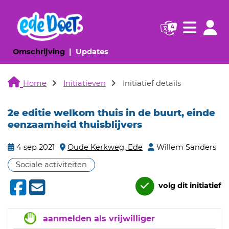
Navigatie websi
Navigatie
(huidige pagina)
(huidige pagina)
Omschrijving
Updates
Home
Initiatieven
Initiatief details
2e editie welkom thuis in de buurt, einde
eenzaamheid thuisblijvers
4 sep 2021
Oude Kerkweg, Ede
Willem Sanders
Sociale activiteiten
volg dit initiatief
aanmelden als vrijwilliger